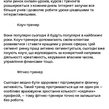
коли ринок онлайн-уроків, курсів і тренінгів
розширюється з кожним днем. Інтернет залучає все
більше учнів і дозволяє робити уроки цікавішими та
інтерактивнішими.
Коуч-тренер
Вони популярні сьогодні й будуть популярні в найближчі
роки. Коуч-тренери допомагають своїм клієнтам
розвиватися і ставати кращими у різних сферах. Цей
сегмент ринку праці активно сегментується, сьогодні вже
існують коучі, що відповідають за конкретний напрямок
діяльності: креативність, керування власним часом,
управління фінансами тощо.
Фітнес-тренер
Сьогодні модно бути здоровим і підтримувати фізичну
активність. Такий тренд протримається ще не один рік —
особливо враховуючи зростання кількості «сидячих»
професій, — тому фітнес-тренери точно не залишаться
без роботи.