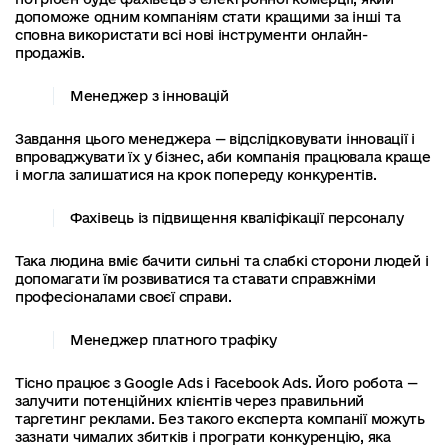
допоможе одним компаніям стати кращими за інші та
сповна використати всі нові інструменти онлайн-
продажів.
Менеджер з інновацій
Завдання цього менеджера — відслідковувати інновації і
впроваджувати їх у бізнес, аби компанія працювала краще
і могла залишатися на крок попереду конкурентів.
Фахівець із підвищення кваліфікації персоналу
Така людина вміє бачити сильні та слабкі сторони людей і
допомагати їм розвиватися та ставати справжніми
професіоналами своєї справи.
Менеджер платного трафіку
Тісно працює з Google Ads і Facebook Ads. Його робота —
залучити потенційних клієнтів через правильний
таргетинг реклами. Без такого експерта компанії можуть
зазнати чималих збитків і програти конкуренцію, яка