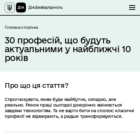
Дія.Безбар'єрність
М
Головна сторінка
30 професій, що будуть
актуальними у найближчі 10
років
Про що ця стаття?
Спрогнозувати, яким буде майбутнє, складно, але
реально. Ринок праці сьогодні докорінно змінюється
завдяки технологіям. Та не варто бити на сполох: класичні
професії не відмирають, а радше трансформуються.