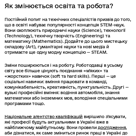
Як змінюється освіта та робота?
Постійний попит на технічних спеціалістів призвів до того,
що в освіті набуває популярності концепція STEM-наук.
Вони охоплюють природничі науки (Science), технології
(Technology), технічну творчість (Engineering) та
математику (Mathematics). Додайте до цього мистецьку
складову (Art), гуманітарні науки та нові медіа й
отримаєте ще одну модну концепцію — STEAM.
Зміни поширюються і на роботу. Роботодавці в усьому
світу все більше цінують поєднання «мʼяких» та
«жорстких» навичок (soft та hard skills). Перші — це
соціальні навички: вміння працювати в команді,
комунікабельність, креативність, пунктуальність. Другі —
вузькі професійні вміння: водіння автомобіля, знання
математики або іноземних мов, володіння спеціальними
програмами тощо.
Національне агентство кваліфікацій
вирішило з’ясувати,
які професії будуть актуальними в Україні вже в
найближчому майбутньому. Вони провели
дослідження
,
аби дізнатися, як саме зміниться ринок праці в Україні до