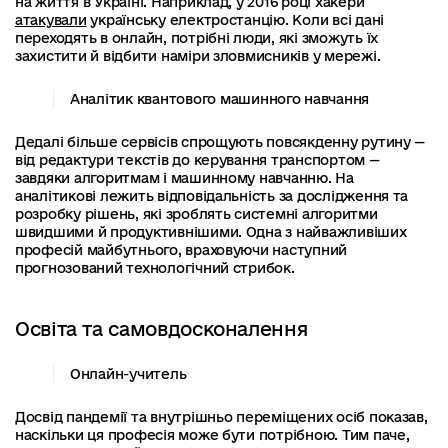
на життя в Україні. Наприклад, у 2016 році хакери
атакували
українську електростанцію. Коли всі дані
переходять в онлайн, потрібні люди, які зможуть їх
захистити й відбити наміри зловмисників у мережі.
Аналітик квантового машинного навчання
Дедалі більше сервісів спрощують повсякденну рутину —
від редактури текстів до керування транспортом —
завдяки алгоритмам і машинному навчанню. На
аналітикові лежить відповідальність за дослідження та
розробку рішень, які зроблять системні алгоритми
швидшими й продуктивнішими. Одна з найважливіших
професій майбутнього, враховуючи наступний
прогнозований технологічний стрибок.
Освіта та самовдосконалення
Онлайн-учитель
Досвід пандемії та внутрішньо переміщених осіб показав,
наскільки ця професія може бути потрібною. Тим паче,