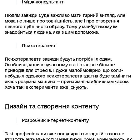
Імідж-консультант
Людям завжди буде важливо мати гарний вигляд. Але
мова не лише про зовнішність, але і про створення
певного публічного образу. Тому у майбутньому їм
знадобиться людина, яка з цим допоможе.
Психотерапевт
Психотерапевти завжди будуть потрібні людям.
Особливо, коли в сучасному світі стає все більше
приводів для стресів. І дуже малоймовірно, що коли-
небудь людського психотерапевта здатна буде замінити
якась розумна машина — принаймні найближчим часом.
Хоча такі експерименти вже
існують
.
Дизайн та створення контенту
Розробник інтернет-контенту
Такі професіонали вже популярні сьогодні й точно не
втратять актуальності у найближчі роки. Вони знають, як