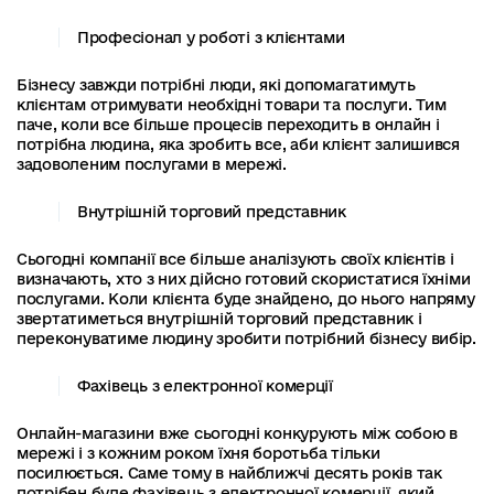
Професіонал у роботі з клієнтами
Бізнесу завжди потрібні люди, які допомагатимуть
клієнтам отримувати необхідні товари та послуги. Тим
паче, коли все більше процесів переходить в онлайн і
потрібна людина, яка зробить все, аби клієнт залишився
задоволеним послугами в мережі.
Внутрішній торговий представник
Сьогодні компанії все більше аналізують своїх клієнтів і
визначають, хто з них дійсно готовий скористатися їхніми
послугами. Коли клієнта буде знайдено, до нього напряму
звертатиметься внутрішній торговий представник і
переконуватиме людину зробити потрібний бізнесу вибір.
Фахівець з електронної комерції
Онлайн-магазини вже сьогодні конкурують між собою в
мережі і з кожним роком їхня боротьба тільки
посилюється. Саме тому в найближчі десять років так
потрібен буде фахівець з електронної комерції, який