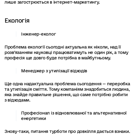
лише загострюється в інтернет-маркетингу.
Екологія
Інженер-еколог
Проблема екології сьогодні актуальна як ніколи, над її
розв’язанням науковці працюватимуть не один рік, а тому
професія ще довго буде потрібна в майбутньому.
Менеджер з утилізації відходів
Ще одна надактуальна проблема сьогодення — переробка
та утилізація сміття. Тому компаніям знадобиться людина,
яка знайде правильне рішення, що саме потрібно робити
з відходами.
Професіонал із відновлюваної та альтернативної
енергетики
Знову-таки, питання турботи про довкілля дається взнаки.