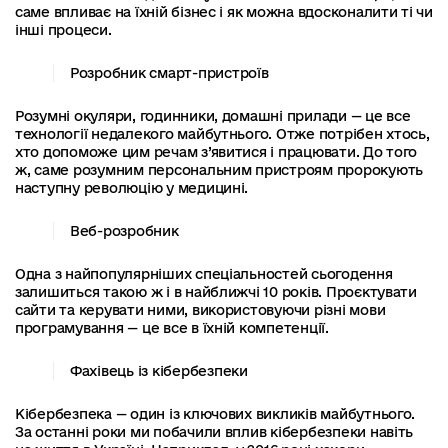
саме впливає на їхній бізнес і як можна вдосконалити ті чи
інші процеси.
Розробник смарт-пристроїв
Розумні окуляри, годинники, домашні прилади — це все
технології недалекого майбутнього. Отже потрібен хтось,
хто допоможе цим речам з’явитися і працювати. До того
ж, саме розумним персональним пристроям пророкують
наступну революцію у медицині.
Веб-розробник
Одна з найпопулярніших спеціальностей сьогодення
залишиться такою ж і в найближчі 10 років. Проєктувати
сайти та керувати ними, використовуючи різні мови
програмування — це все в їхній компетенції.
Фахівець із кібербезпеки
Кібербезпека — один із ключових викликів майбутнього.
За останні роки ми побачили вплив кібербезпеки навіть