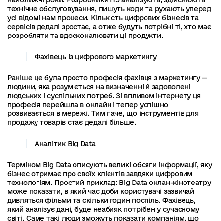
найближчі роки. Розробники ПЗ аналізують, здійснюють
технічне обслуговування, пишуть коди та рухають уперед
усі відомі нам процеси. Кількість цифрових бізнесів та
сервісів дедалі зростає, а отже будуть потрібні ті, хто має
розробляти та вдосконалювати ці продукти.
Фахівець із цифрового маркетингу
Раніше це була просто професія фахівця з маркетингу —
людини, яка розуміється на визначенні й задоволені
людських і суспільних потреб. Зі впливом інтернету ця
професія перейшла в онлайн і тепер успішно
розвивається в мережі. Тим паче, що інструментів для
продажу товарів стає дедалі більше.
Аналітик Big Data
Терміном Big Data описують великі обсяги інформації, яку
бізнес отримає про своїх клієнтів завдяки цифровим
технологіям. Простий приклад: Big Data онлан-кінотеатру
може показати, в який час доби користувачі зазвичай
дивляться фільми та скільки годин поспіль. Фахівець,
який аналізує дані, буде неабияк потрібен у сучасному
світі. Саме такі люди зможуть показати компаніям, що