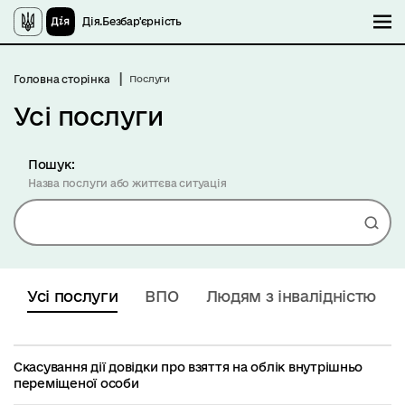
Дія.Безбар'єрність
М
Головна сторінка
Послуги
Усі послуги
Пошук:
Назва послуги або життєва ситуація
Пош
Усі послуги
ВПО
Людям з інвалідністю
Скасування дії довідки про взяття на облік внутрішньо
переміщеної особи