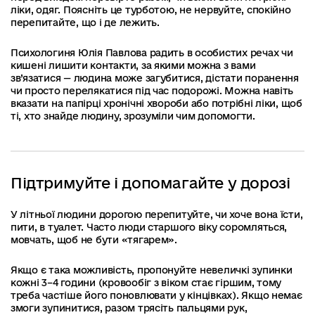
ліки, одяг. Поясніть це турботою, не нервуйте, спокійно
перепитайте, що і де лежить.
Психологиня Юлія Павлова радить в особистих речах чи
кишені лишити контакти, за якими можна з вами
зв’язатися — людина може загубитися, дістати поранення
чи просто перелякатися під час подорожі. Можна навіть
вказати на папірці хронічні хвороби або потрібні ліки, щоб
ті, хто знайде людину, зрозуміли чим допомогти.
Підтримуйте і допомагайте у дорозі
У літньої людини дорогою перепитуйте, чи хоче вона їсти,
пити, в туалет. Часто люди старшого віку соромляться,
мовчать, щоб не бути «тягарем».
Якщо є така можливість, пропонуйте невеличкі зупинки
кожні 3–4 години (кровообіг з віком стає гіршим, тому
треба частіше його поновлювати у кінцівках). Якщо немає
змоги зупинитися, разом трясіть пальцями рук,