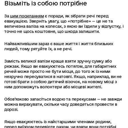
Візьміть із собою потрібне
За
цим посиланням
є поради, як зібрати речі перед
евакуацією. Зверніть увагу, що «потрібне» — це не та
величезна валіза на колесах, з якою ви їздили у відпустку, і
точно не щось коштовне, що шкода залишити.
Найважливішим зараз є ваше життя і життя близьких
людей, тому рятуйте їх, а не речі.
Замість великої валізи краще взяти зручну сумку або
рюкзак. Якщо ви евакуюєтесь потягом, для габаритних
речей може просто не бути місця, до того ж із ними
незручно пересуватися в натовпі. Якщо, наприклад, ви не
готові брати з собою дитячий візочок, на новому місці з
ним допоможуть волонтери або місцеві жителі.
Обов’язково запасіться водою та перекусами — не завжди
можна вирахувати, скільки часу доведеться провести в
дорозі.
Якщо евакуюєтесь із найстаршими членами родини,
перед виїздом перевірте разом, чи взяли вони потрібні