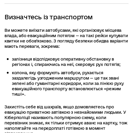
Визначтесь із транспортом
Ви можете виїхати автобусами, які організовує місцева
влада, або евакуаційним потягом — на такі рейси купувати
квитки не обов’язково. З погляду безпеки обидва варіанти
мають переваги, зокрема:
залізниця відслідковує оперативну обстановку в
регіонах і, спираючись на неї, скеровує рух потягів;
колона, яку формують автобуси, рухається
заздалегідь узгодженим маршрутом — це так звані
зелені або гуманітарні коридори, коли за лінією руху
евакуаційного транспорту встановлюється «режим
тиші».
Захистіть себе від шахраїв, якщо домовляєтесь про
евакуацію приватною автівкою з незнайомими людьми. У
Кіберполіції називають популярною схему, коли
перевізник зникає, як тільки отримує аванс на картку, тож
наполягайте на передоплаті готівкою в момент