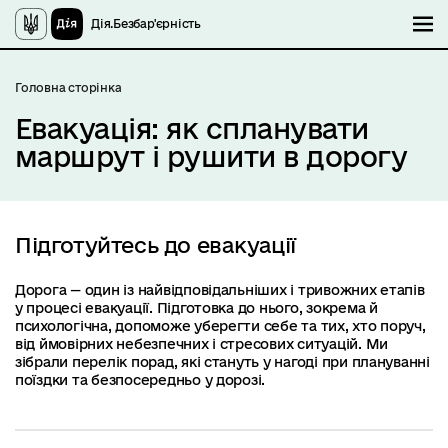
Дія.Безбар'єрність
М
Головна сторінка
Евакуація: як спланувати
маршрут і рушити в дорогу
Підготуйтесь до евакуації
Дорога — один із найвідповідальніших і тривожних етапів
у процесі евакуації. Підготовка до нього, зокрема й
психологічна, допоможе уберегти себе та тих, хто поруч,
від ймовірних небезпечних і стресових ситуацій. Ми
зібрали перелік порад, які стануть у нагоді при плануванні
поїздки та безпосередньо у дорозі.