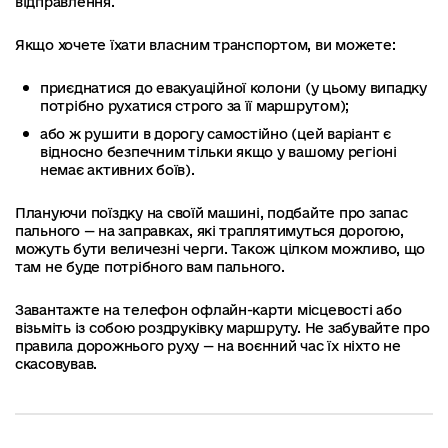
відправлення.
Якщо хочете їхати власним транспортом, ви можете:
приєднатися до евакуаційної колони (у цьому випадку
потрібно рухатися строго за її маршрутом);
або ж рушити в дорогу самостійно (цей варіант є
відносно безпечним тільки якщо у вашому регіоні
немає активних боїв).
Плануючи поїздку на своїй машині, подбайте про запас
пального — на заправках, які траплятимуться дорогою,
можуть бути величезні черги. Також цілком можливо, що
там не буде потрібного вам пального.
Завантажте на телефон офлайн-карти місцевості або
візьміть із собою роздруківку маршруту. Не забувайте про
правила дорожнього руху — на воєнний час їх ніхто не
скасовував.