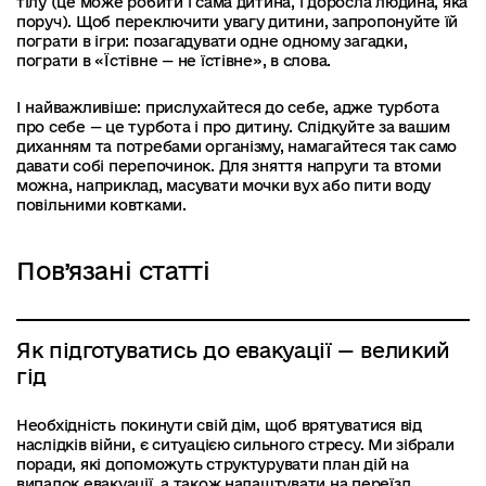
тілу (це може робити і сама дитина, і доросла людина, яка
поруч). Щоб переключити увагу дитини, запропонуйте їй
пограти в ігри: позагадувати одне одному загадки,
пограти в «Їстівне — не їстівне», в слова.
І найважливіше: прислухайтеся до себе, адже турбота
про себе — це турбота і про дитину. Слідкуйте за вашим
диханням та потребами організму, намагайтеся так само
давати собі перепочинок. Для зняття напруги та втоми
можна, наприклад, масувати мочки вух або пити воду
повільними ковтками.
Пов’язані статті
Як підготуватись до евакуації — великий
гід
Необхідність покинути свій дім, щоб врятуватися від
наслідків війни, є ситуацією сильного стресу. Ми зібрали
поради, які допоможуть структурувати план дій на
випадок евакуації, а також налаштувати на переїзд