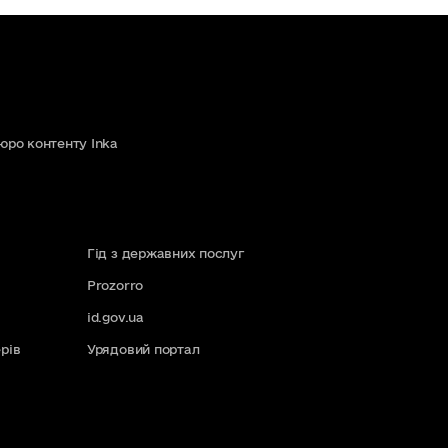
юро контенту Inka
Гід з державних послуг
Prozorro
id.gov.ua
рів
Урядовий портал