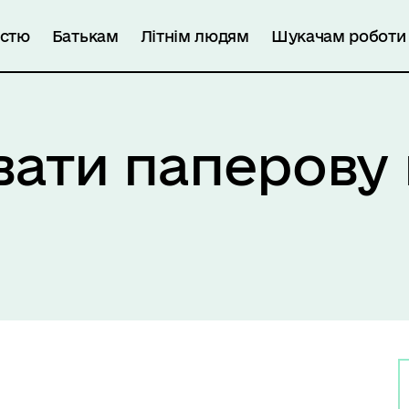
істю
Батькам
Літнім людям
Шукачам роботи
ати паперову 