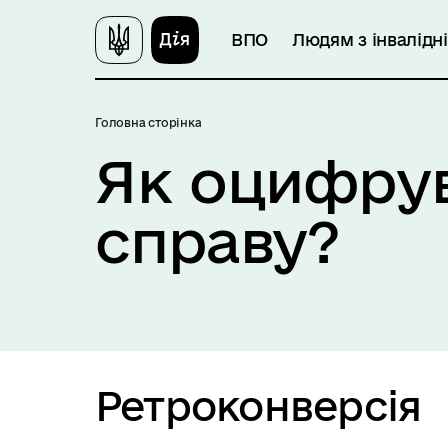
ВПО
Людям з інвалідн
Головна сторінка
Як оцифрув
справу?
Ретроконверсія