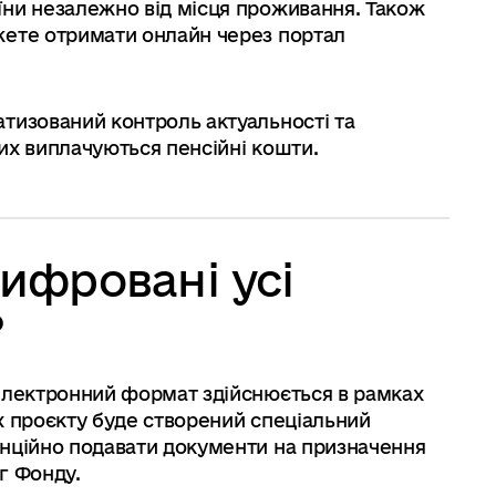
їни незалежно від місця проживання. Також
жете отримати онлайн через портал
тизований контроль актуальності та
ких виплачуються пенсійні кошти.
цифровані усі
?
 електронний формат здійснюється в рамках
х проєкту буде створений спеціальний
анційно подавати документи на призначення
г Фонду.