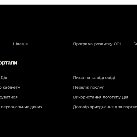
Швеція
Програма розвитку ООН
Б
ортали
 Дія
Питання та відповіді
о кабінету
Перелік послуг
руватися
Використання логотипу Дія
 персональних даних
Договір приєднання для партне