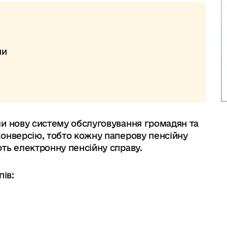
ни
ли нову систему обслуговування громадян та
онверсію, тобто кожну паперову пенсійну
ть електронну пенсійну справу.
пів: