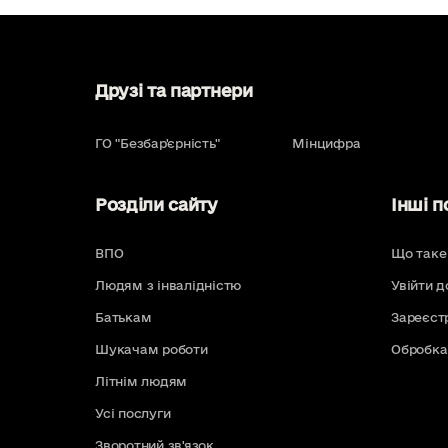
Друзі та партнери
ГО "Безбар'єрність"
Мінцифра
Розділи сайту
Інші п
ВПО
Що таке
Людям з інвалідністю
Увійти д
Батькам
Зареєст
Шукачам роботи
Обробка
Літнім людям
Усі послуги
Зворотний зв'язок