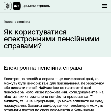
Дія.Безбар'єрність
М
Головна сторінка
Як користуватися
електронними пенсійними
справами?
Електронна пенсійна справа
Електронна пенсійна справа — це оцифровані дані, які
можуть бути використані для призначення, перерахунку
або виплати пенсії. Найчастіше це паспортні дані
пенсіонера, його місце проживання, копії документів, на
підставі яких призначено пенсію та проводиться її
виплата, та інша інформація, що може впливати на суму
нарахування. Завдяки оцифруванню пенсіонери можуть
отримати доступ до своїх документів у будь-якому