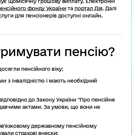
имує щомісячну грошову виплату. Електронні
енсійного фонду України
та
портал Дія
. Далі
слуги для пенсіонерів доступні онлайн.
тримувати пенсію?
досягли пенсійного віку;
ми з інвалідністю і мають необхідний
відповідно до Закону України "Про пенсійне
давчими актами. За умови, що вони не
бов'язковому державному пенсійному
вали страхові внески;