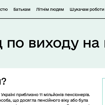
істю
Батькам
Літнім людям
Шукачам роботи
д по виходу на
я?
 Україні приблизно 11 мільйонів пенсіонерів.
соба, що досягла пенсійного віку або була