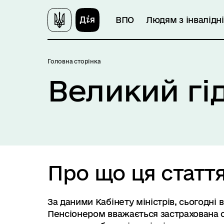
ВПО
Людям з інвалідн
Головна сторінка
Великий гі
Про що ця статт
За даними Кабінету міністрів, сьогодні в
Пенсіонером вважається застрахована о