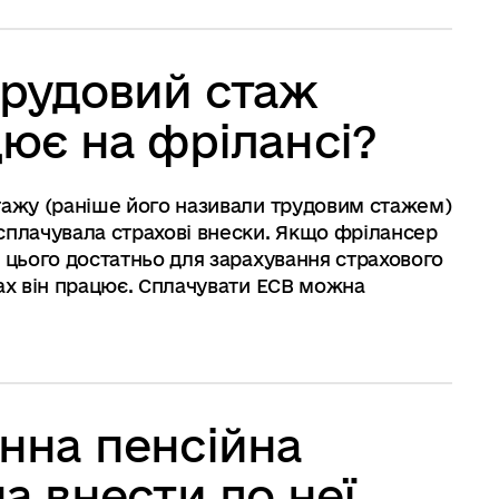
трудовий стаж
цює на фрілансі?
тажу (раніше його називали трудовим стажем)
сплачувала страхові внески. Якщо фрілансер
 цього достатньо для зарахування страхового
вах він працює. Сплачувати ЕСВ можна
нна пенсійна
а внести до неї