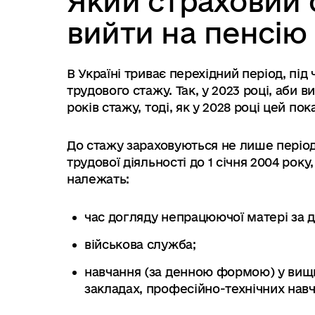
Який страховий 
вийти на пенсію 
В Україні триває перехідний період, пі
трудового стажу. Так, у 2023 році, аби 
років стажу, тоді, як у 2028 році цей по
До стажу зараховуються не лише період
трудової діяльності до 1 січня 2004 року
належать:
час догляду непрацюючої матері за д
військова служба;
навчання (за денною формою) у вищи
закладах, професійно-технічних нав