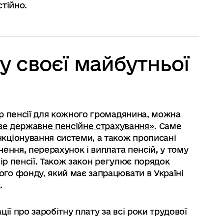
тійно.
у своєї майбутньої
р пенсії для кожного громадянина, можна
ве державне пенсійне страхування»
. Саме
кціонування системи, а також прописані
ення, перерахунок і виплата пенсій, у тому
мір пенсії. Також закон регулює порядок
го фонду, який має запрацювати в Україні
и
.
ії про заробітну плату за всі роки трудової