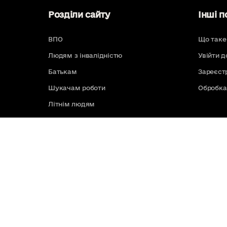
Розділи сайту
Інші п
ВПО
Що таке
Людям з інвалідністю
Увійти д
Батькам
Зареєст
Шукачам роботи
Обробка
Літнім людям
Усі послуги
Зворотний зв'язок
Команда
Цифрова Безбар'єрність