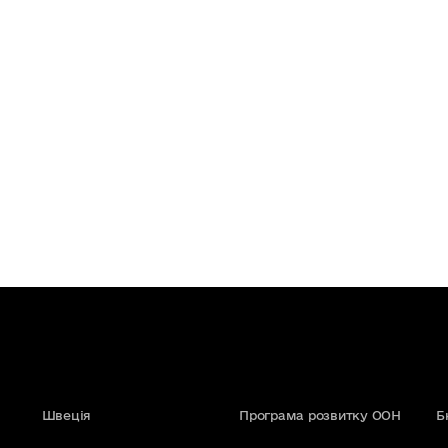
Швеція
Програма розвитку ООН
Б