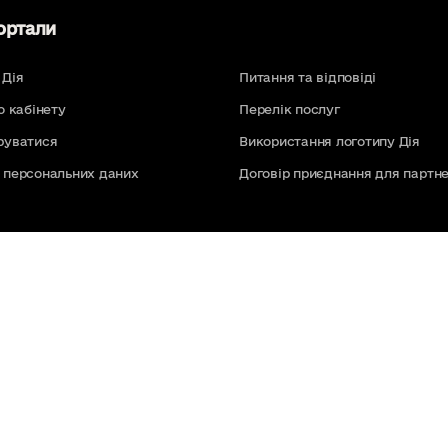
ортали
 Дія
Питання та відповіді
о кабінету
Перелік послуг
руватися
Використання логотипу Дія
 персональних даних
Договір приєднання для партне