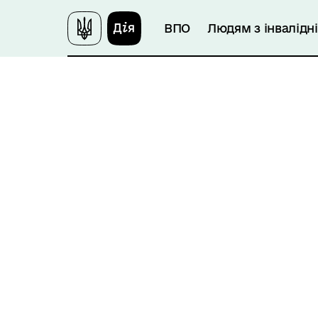
ВПО
Людям з інвалідн