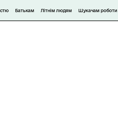
істю
Батькам
Літнім людям
Шукачам роботи