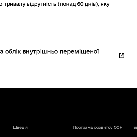
тривалу відсутність (понад 60 днів), яку
 на облік внутрішньо переміщеної
Швеція
Програма розвитку ООН
Б