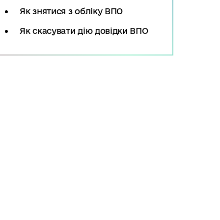
Як знятися з обліку ВПО
Як скасувати дію довідки ВПО