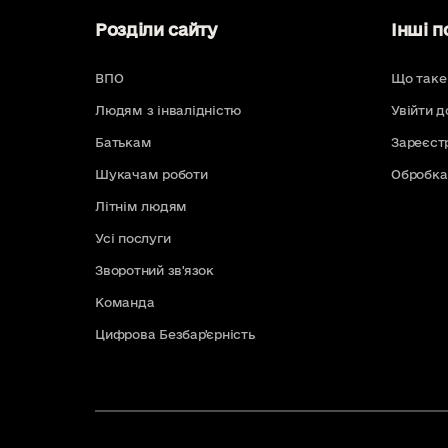
Розділи сайту
Інші п
ВПО
Що таке
Людям з інвалідністю
Увійти д
Батькам
Зареєст
Шукачам роботи
Обробка
Літнім людям
Усі послуги
Зворотний зв'язок
Команда
Цифрова Безбар'єрність