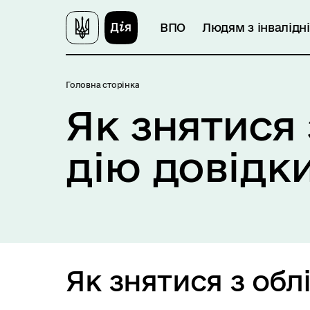
ВПО
Людям з інвалідн
Головна сторінка
Як знятися 
дію довідк
Як знятися з обл