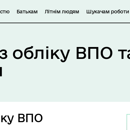
істю
Батькам
Літнім людям
Шукачам роботи
з обліку ВПО т
и
іку ВПО