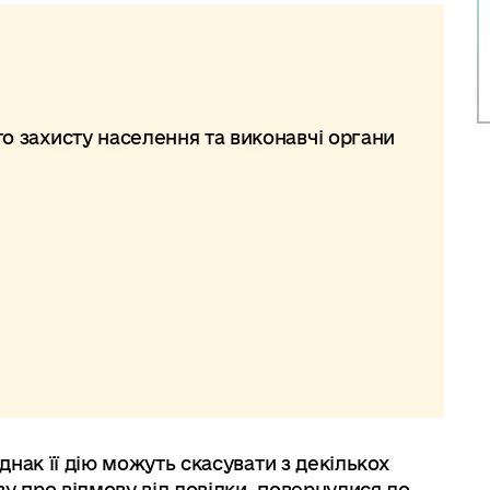
о захисту населення та виконавчі органи
нак її дію можуть скасувати з декількох
у про відмову від довідки, повернулися до