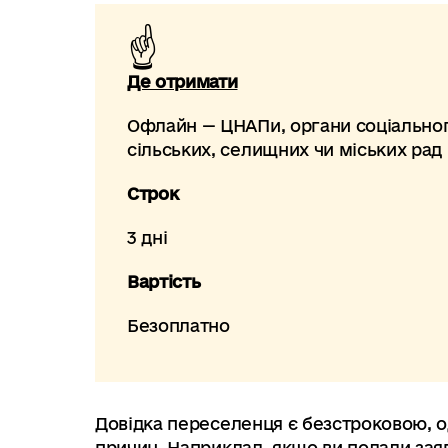
Де отримати
Офлайн — ЦНАПи, органи соціальног
сільських, селищних чи міських рад
Строк
3 дні
Вартість
Безоплатно
Довідка переселенця є безстроковою, од
причин. Наприклад, якщо ви подали заяв