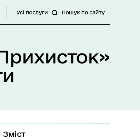
Усі послуги
Пошук по сайту
«Прихисток»
ти
Зміст