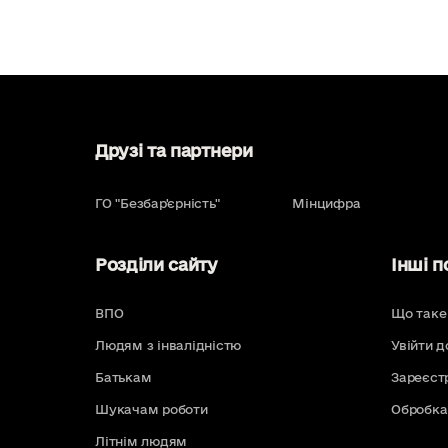
Друзі та партнери
ГО "Безбар'єрність"
Мінцифра
Розділи сайту
Інші п
ВПО
Що таке
Людям з інвалідністю
Увійти д
Батькам
Зареєст
Шукачам роботи
Обробка
Літнім людям