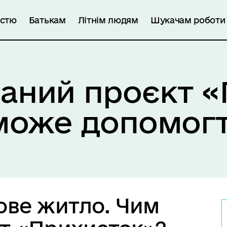
істю
Батькам
Літнім людям
Шукачам роботи
аний проєкт 
 може допомог
ове житло. Чим