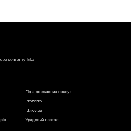
юро контенту Inka
Гід з державних послуг
Prozorro
id.gov.ua
рів
Урядовий портал