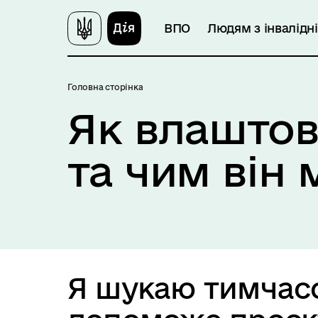
ВПО
Людям з інвалідн
Головна сторінка
Як влаштов
та чим він
Я шукаю тимчас