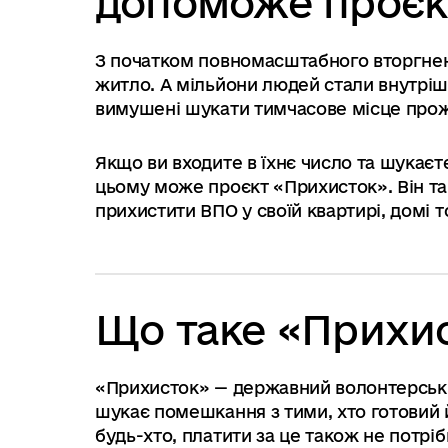
допоможе проєк
З початком повномасштабного вторгненн
житло. А мільйони людей стали внутрі
вимушені шукати тимчасове місце про
Якщо ви входите в їхнє число та шукаєт
цьому може проєкт «Прихисток». Він та
прихистити ВПО у своїй квартирі, домі 
Що таке «Прихи
«Прихисток» — державний волонтерський
шукає помешкання з тими, хто готовий
будь-хто, платити за це також не потрі