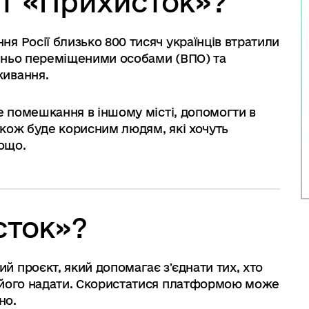
т «Прихисток»?
я Росії близько 800 тисяч українців втратили
шньо переміщеними особами (ВПО) та
живання.
е помешкання в іншому місті, допомогти в
кож буде корисним людям, які хочуть
тощо.
сток»?
 проєкт, який допомагає зʼєднати тих, хто
 його надати. Скористатися платформою може
бно.