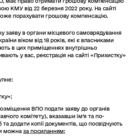
ПО, має право отримати грошову компенсацію
ою КМУ від 22 березня 2022 року. На сайті
може порахувати грошову компенсацію.
ну заяву в органи місцевого самоврядування
аїни віком від 18 років, які є власниками
ють в цих приміщеннях внутрішньо
ають у вас, реєстрація на сайті «Прихистку»
упне:
тку»;
розміщення ВПО подати заяву до органів
вчого комітету), вказавши ім’я та по-
б та додати копії документів, що посвідчують
ви можна
за посиланням
;