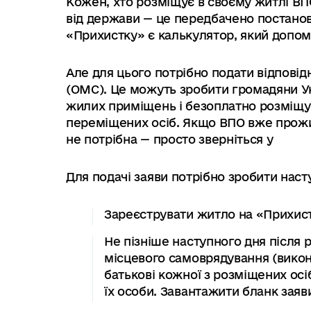
Кожен, хто розміщує в своєму житлі В
від держави — це передбачено постанов
«Прихистку» є калькулятор, який допо
Але для цього потрібно подати відповід
(ОМС). Це можуть зробити громадяни Укр
жилих приміщень і безоплатно розміщу
переміщених осіб. Якщо ВПО вже прожив
не потрібна — просто зверніться у
Для подачі заяви потрібно зробити наст
Зареєструвати житло на «Прихис
Не пізніше наступного дня після 
місцевого самоврядування (викона
батькові кожної з розміщених осі
їх особи. Завантажити бланк зая