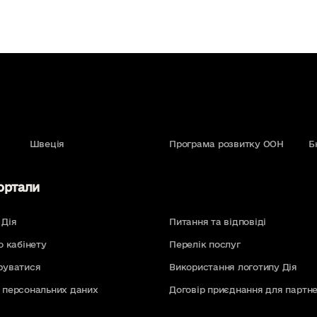
Швеція
Програма розвитку ООН
Б
ортали
 Дія
Питання та відповіді
о кабінету
Перелік послуг
руватися
Використання логотипу Дія
 персональних даних
Договір приєднання для партне